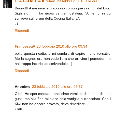
One Girl In The Kitchen
23 febbraio 2010 alle ore 09:33
Buono!!! A me invece piacciono comunque i semini del kiwi.
Sigh sigh...mi fai quasi venire nostalgia: "Ai tempi in cui
scrivevo sul forum della Cucina Italiana".
; )
Rispondi
FrancescaV
23 febbraio 2010 alle ore 09:34
bella questa ricetta, e mi sembra di capire molto versatile.
Me la segno, ora non vedo l'ora che arrivino i pomodori, mi
hai troppo incuriosito scrivendolo ;-)
Rispondi
Anonimo
23 febbraio 2010 alle ore 09:37
Oibò! Ho sperimentato tantissime versioni di budino di tutti i
gusti, ma alla fine mi piace solo vaniglia o cioccolato. Con il
Kiwi non ho ancora provato, devo rimediare.
Ciau