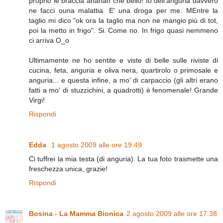
proprio le braccia ahahah che bello! Io dell'anguria davvero
ne facci ouna malattia. E' una droga per me. MEntre la
taglio mi dico "ok ora la taglio ma non ne mangio più di tot,
poi la metto in frigo". Si. Come no. In frigo quasi nemmeno
ci arriva O_o
Ultimamente ne ho sentite e viste di belle sulle riviste di
cucina, feta, anguria e oliva nera, quartirolo o primosale e
anguria... e questa infine, a mo' di carpaccio (gli altri erano
fatti a mo' di stuzzichini, a quadrotti) è fenomenale! Grande
Virgi!
Rispondi
Edda
1 agosto 2009 alle ore 19:49
Ci tuffrei la mia testa (di anguria). La tua foto trasmette una
freschezza unica, grazie!
Rispondi
Bosina - La Mamma Bionica
2 agosto 2009 alle ore 17:38