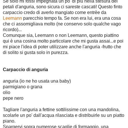
Se solo mi fossi impegnata un po' di più nella stesura dei
petali d'anguria, sono sicura ci sareste cascati! Questo finto
carpaccio credo di averlo mangiato come entrèe da
Leemann
parecchio tempo fa. Se non era lui, era una cosa
che ci assomigliava molto (ne conservo solo qualche vago
ricordo)...
Comunque sia, Leemann o non Leemann, questo piattino
qui è una cosina molto particolare che mi gusta assai...e poi
mi piace l'idea di poter utilizzare anche l'anguria -frutto che
di solito si gusta solo in purezza.
Carpaccio di anguria
anguria (io ne ho usata una baby)
parmigiano o grana
olio
pepe nero
Tagliare l'anguria a fettine sottilissime con una mandolina,
scolarle un po' dall'acqua rilasciata e distribuirle su un piatto
piano.
Spargervi sopra numerose scaglie di formaggio, una